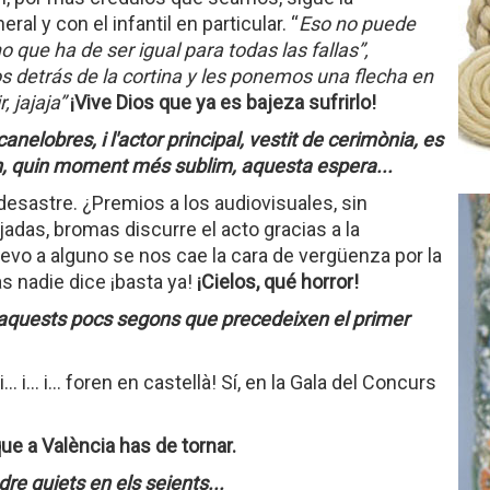
al y con el infantil en particular. “
Eso no puede
o que ha de ser igual para todas las fallas”,
 detrás de la cortina y les ponemos una flecha en
, jajaja”
¡Vive Dios que ya es bajeza sufrirlo!
nelobres, i l'actor principal, vestit de cerimònia, es
Ah, quin moment més sublim, aquesta espera...
n desastre. ¿Premios a los audiovisuales, sin
jadas, bromas discurre el acto gracias a la
uevo a alguno se nos cae la cara de vergüenza por la
 nadie dice ¡basta ya!
¡Cielos, qué horror!
 aquests pocs segons que precedeixen el primer
i… i… i… foren en castellà! Sí, en la Gala del Concurs
que a València has de tornar.
e quiets en els seients...