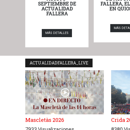
SEPTIEMBRE DE
FALLERA, E
ACTUALIDAD
EN QUIO
FALLERA
MÁS DETA
MÁS DETALLES
ACTUALIDADFALLERA_LIVE
Mascletàs 2026
Crida 2
7933 Visualizaciones
8380 Vi