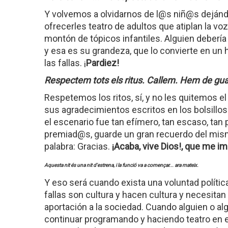
Y volvemos a olvidarnos de l@s niñ@s dejándo
ofrecerles teatro de adultos que atiplan la v
montón de tópicos infantiles. Alguien debería 
y esa es su grandeza, que lo convierte en un 
las fallas. ¡
Pardiez!
Respectem tots els ritus. Callem. Hem de guar
Respetemos los ritos, sí, y no les quitemos 
sus agradecimientos escritos en los bolsillos e
el escenario fue tan efímero, tan escaso, ta
premiad@s, guarde un gran recuerdo del mism
palabra: Gracias.
¡Acaba, vive Dios!, que me i
Aquesta nit és una nit d'estrena, i la funció va a començar... ara mateix.
Y eso será cuando exista una voluntad política
fallas son cultura y hacen cultura y necesitan
aportación a la sociedad. Cuando alguien o al
continuar programando y haciendo teatro en es