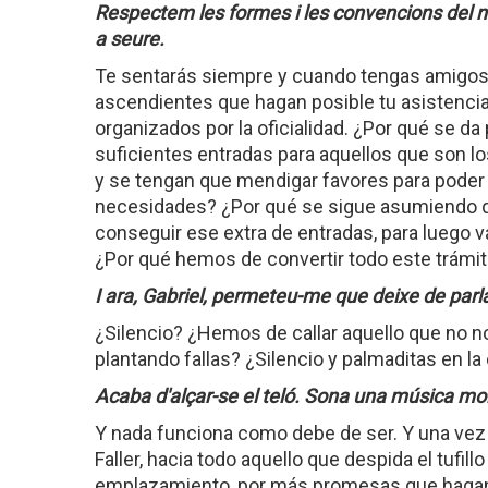
Respectem les formes i les convencions del n
a seure.
Te sentarás siempre y cuando tengas amigos,
ascendientes que hagan posible tu asistencia
organizados por la oficialidad. ¿Por qué se d
suficientes entradas para aquellos que son l
y se tengan que mendigar favores para poder c
necesidades? ¿Por qué se sigue asumiendo qu
conseguir ese extra de entradas, para luego 
¿Por qué hemos de convertir todo este trámit
I ara, Gabriel, permeteu-me que deixe de parla
¿Silencio? ¿Hemos de callar aquello que no 
plantando fallas? ¿Silencio y palmaditas en la
Acaba d'alçar-se el teló. Sona una música molt 
Y nada funciona como debe de ser. Y una vez
Faller, hacia todo aquello que despida el tufil
emplazamiento, por más promesas que hagan,