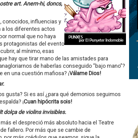
ostre art.
Anem-hi, doncs,
 conocidos, influencias y
 a los diferentes actos
a por normal que no haya
os protagonistas del evento
ubrir, al mínimo, esas
e hay que tirar mano de las amistades para
vanagloriarnos de haberlas conseguido “bajo mano”?
e en una cuestión mafiosa? ¡
Válame Dios!
r.
nos gusta? Si es así ¿para qué demonios seguimos
 espalda? ¡
Cuan hipócrita sois!
dolça de violins invisibles.
 más el despreció más absoluto hacia el Teatre
lo de fallero. Por más que se cambie de
 por más crédulos que seamos, sigue la