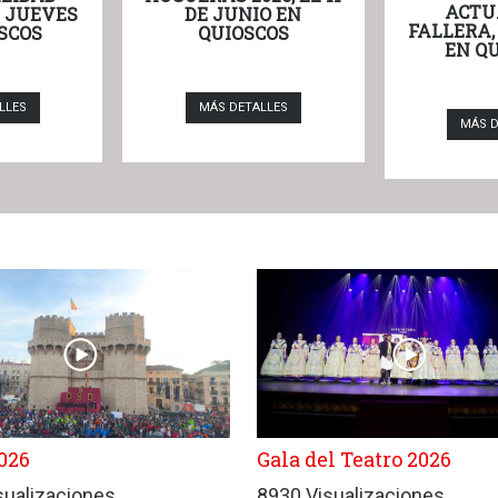
ACTU
L JUEVES
DE JUNIO EN
FALLERA,
SCOS
QUIOSCOS
EN Q
LLES
MÁS DETALLES
MÁS D
026
Gala del Teatro 2026
sualizaciones
8930 Visualizaciones