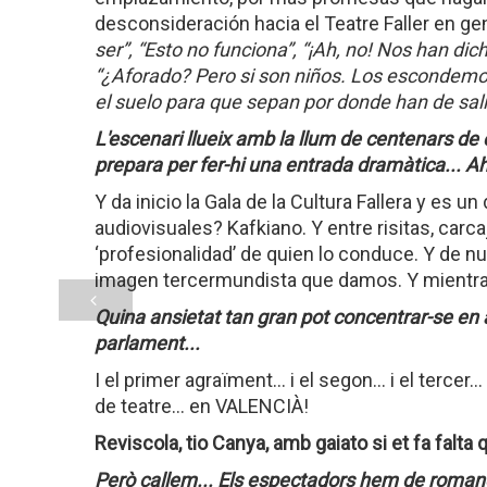
desconsideración hacia el Teatre Faller en gener
ser”, “Esto no funciona”, “¡Ah, no! Nos han dich
“¿Aforado? Pero si son niños. Los escondemos
el suelo para que sepan por donde han de salir
L'escenari llueix amb la llum de centenars de ca
prepara per fer-hi una entrada dramàtica... 
Y da inicio la Gala de la Cultura Fallera y es u
audiovisuales? Kafkiano. Y entre risitas, carca
‘profesionalidad’ de quien lo conduce. Y de n
imagen tercermundista que damos. Y mientras
Quina ansietat tan gran pot concentrar-se en
parlament...
I el primer agraïment… i el segon… i el tercer… 
de teatre… en VALENCIÀ!
Reviscola, tio Canya, amb gaiato si et fa falta 
Però callem... Els espectadors hem de romandr