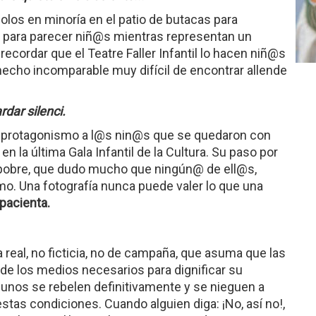
los en minoría en el patio de butacas para
oz para parecer niñ@s mientras representan un
recordar que el Teatre Faller Infantil lo hacen niñ@s
hecho incomparable muy difícil de encontrar allende
dar silenci.
el protagonismo a l@s nin@s que se quedaron con
n la última Gala Infantil de la Cultura. Su paso por
n pobre, que dudo mucho que ningún@ de ell@s,
o. Una fotografía nunca puede valer lo que una
mpacienta.
 real, no ficticia, no de campaña, que asuma que las
 de los medios necesarios para dignificar su
gunos se rebelen definitivamente y se nieguen a
tas condiciones. Cuando alguien diga: ¡No, así no!,