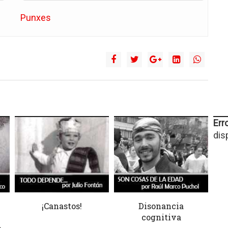
Punxes
Erro
dis
¡Canastos!
Disonancia
cognitiva