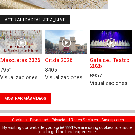
ACTUALIDADFALLERA_LIVE
Mascletàs 2026
Crida 2026
Gala del Teatro
2026
7951
8405
8957
Visualizaciones
Visualizaciones
Visualizaciones
MOSTRAR MÁS VÍDEOS
Cookies
Privacidad
Privacidad Redes Sociales
Suscriptores
Contacto
By visiting our website you agree that we are using cookies to ensure
you to get the best experience.