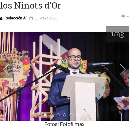
los Ninots d’Or
Redacción AF
05 Mayo 2026
1
/7
Item 0
Item 1
Item 2
Item 3
Item 4
Item 5
Item 6
Fotos: Fotofilmax