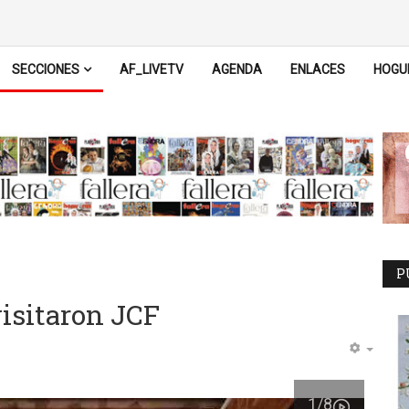
SECCIONES
AF_LIVETV
AGENDA
ENLACES
HOGU
P
visitaron JCF
1
/8