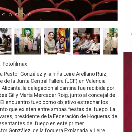
0
m 1
Item 2
Item 3
Item 4
Item 5
Item 6
Item 7
: Fotofilmax
a Pastor González y la niña Leire Arellano Ruiz,
e de la Junta Central Fallera (JCF) en Valencia.
licante, la delegación alicantina fue recibida por
es Gil y Marta Mercader Roig, junto al concejal de
. El encuentro tuvo como objetivo estrechar los
nto que existen entre ambas fiestas del fuego. La
ivares, presidente de la Federación de Hogueras de
esentantes del fuego en este primer
or González, de la foguera Explanada, y Leire