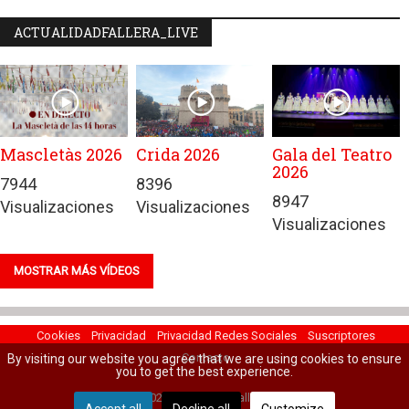
ACTUALIDADFALLERA_LIVE
Mascletàs 2026
Crida 2026
Gala del Teatro
2026
7944
8396
8947
Visualizaciones
Visualizaciones
Visualizaciones
MOSTRAR MÁS VÍDEOS
Cookies
Privacidad
Privacidad Redes Sociales
Suscriptores
Contacto
By visiting our website you agree that we are using cookies to ensure
you to get the best experience.
© 2022 Actualidad Fallera.