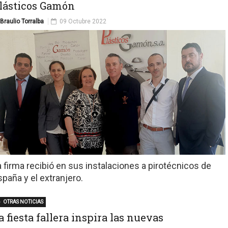
lásticos Gamón
Braulio Torralba
09 Octubre 2022
a firma recibió en sus instalaciones a pirotécnicos de
spaña y el extranjero.
OTRAS NOTICIAS
a fiesta fallera inspira las nuevas