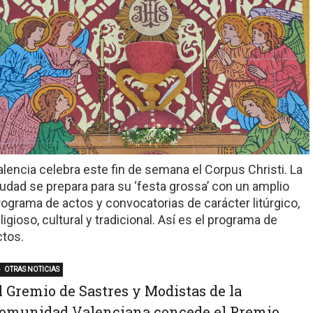
alencia celebra este fin de semana el Corpus Christi. La
iudad se prepara para su ‘festa grossa’ con un amplio
rograma de actos y convocatorias de carácter litúrgico,
ligioso, cultural y tradicional. Así es el programa de
ctos.
OTRAS NOTICIAS
l Gremio de Sastres y Modistas de la
omunidad Valenciana concede el Premio