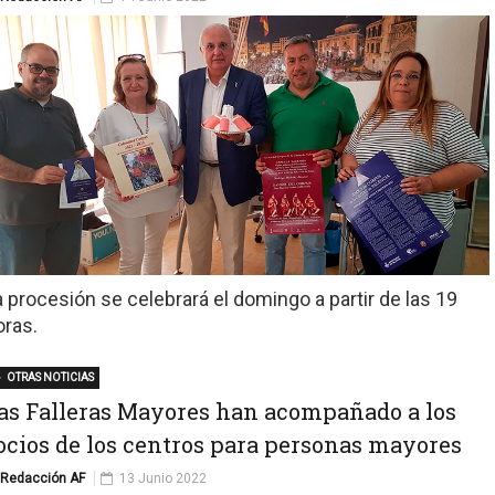
a procesión se celebrará el domingo a partir de las 19
oras.
OTRAS NOTICIAS
as Falleras Mayores han acompañado a los
ocios de los centros para personas mayores
Redacción AF
13 Junio 2022