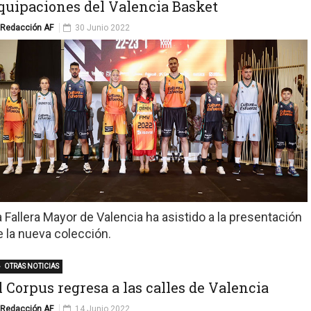
quipaciones del Valencia Basket
Redacción AF
30 Junio 2022
a Fallera Mayor de Valencia ha asistido a la presentación
e la nueva colección.
OTRAS NOTICIAS
l Corpus regresa a las calles de Valencia
Redacción AF
14 Junio 2022