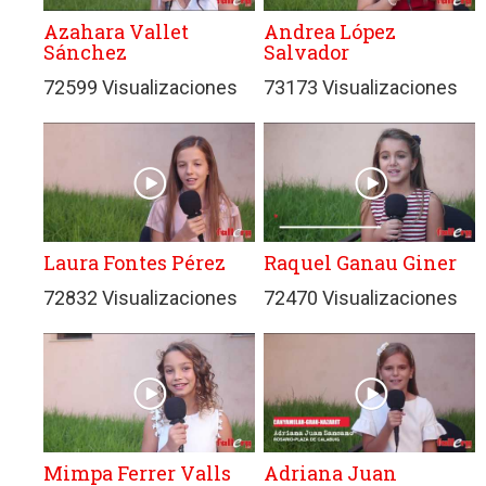
Azahara Vallet
Andrea López
Sánchez
Salvador
72599 Visualizaciones
73173 Visualizaciones
Laura Fontes Pérez
Raquel Ganau Giner
72832 Visualizaciones
72470 Visualizaciones
Mimpa Ferrer Valls
Adriana Juan