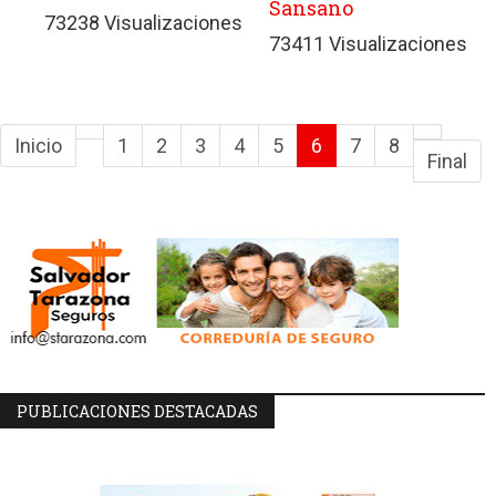
Sansano
73238 Visualizaciones
73411 Visualizaciones
Inicio
1
2
3
4
5
6
7
8
Final
PUBLICACIONES DESTACADAS