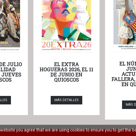
EL NÚ
DE JULIO
EL EXTRA
JUN
LIDAD
HOGUERAS 2026, EL 11
ACTU
L JUEVES
DE JUNIO EN
FALLERA,
SCOS
QUIOSCOS
EN Q
LLES
MÁS DETALLES
MÁS D
r website you agree that we are using cookies to ensure you to get the b