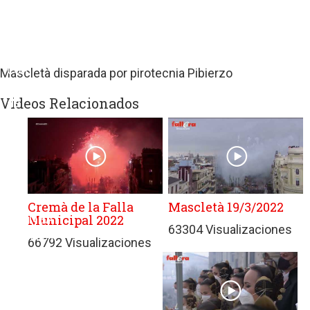
sitios
web
de
terceros
con
Mascletà disparada por pirotecnia Pibierzo
políticas
Videos Relacionados
de
privacidad
ajenas
a
GRUPO
EDITORIAL
DE
Cremà de la Falla
Mascletà 19/3/2022
Municipal 2022
PRENSA
63304 Visualizaciones
FESTIVA
66792 Visualizaciones
MPG
SL.