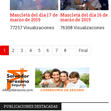
Mascletà del día 17 de
Mascletà del día 16 de
marzo de 2019
marzo de 2019
77257 Visualizaciones
76308 Visualizaciones
1
2
3
4
5
6
7
8
Final
PUBLICACIONES DESTACADAS