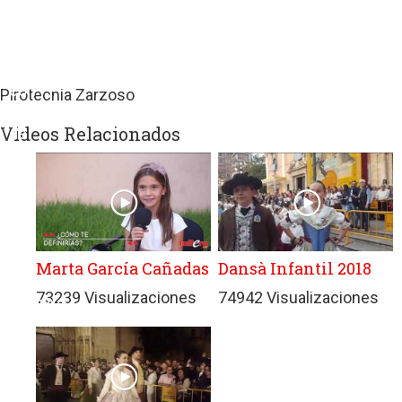
sitios
web
de
terceros
con
Pirotecnia Zarzoso
políticas
Videos Relacionados
de
privacidad
ajenas
a
GRUPO
EDITORIAL
DE
Marta García Cañadas
Dansà Infantil 2018
PRENSA
73239 Visualizaciones
74942 Visualizaciones
FESTIVA
MPG
SL.