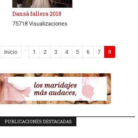
Dansà fallera 2018
75718 Visualizaciones
Inicio
1
2
3
4
5
6
7
8
PUBLICACIONES DESTACADAS