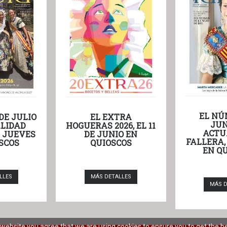
EL NÚ
DE JULIO
EL EXTRA
JUN
LIDAD
HOGUERAS 2026, EL 11
ACTU
L JUEVES
DE JUNIO EN
FALLERA,
SCOS
QUIOSCOS
EN Q
LLES
MÁS DETALLES
MÁS D
r website you agree that we are using cookies to ensure you to get the b