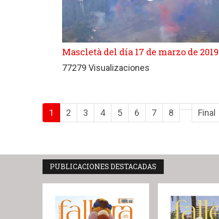
Mascletà del día 17 de marzo de 2019
77279 Visualizaciones
1
2
3
4
5
6
7
8
Final
PUBLICACIONES DESTACADAS