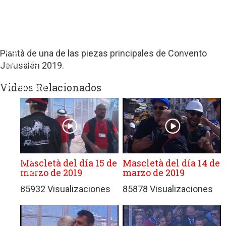
sitios
web
de
terceros
con
Plantà de una de las piezas principales de Convento
políticas
Jerusalén 2019.
de
Videos Relacionados
privacidad
ajenas
a
GRUPO
EDITORIAL
DE
PRENSA
Mascletà del día 15 de
Mascletà del día 14 de
marzo de 2019
marzo de 2019
FESTIVA
MPG
85932 Visualizaciones
85878 Visualizaciones
SL.