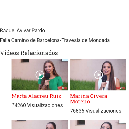
sitios
web
de
terceros
con
Raquel Avivar Pardo
políticas
Falla Camino de Barcelona-Travesía de Moncada
de
privacidad
Videos Relacionados
ajenas
a
GRUPO
EDITORIAL
DE
PRENSA
Marta Alacreu Ruiz
Marina Civera
FESTIVA
Moreno
MPG
74260 Visualizaciones
76836 Visualizaciones
SL.