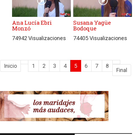
Ana Lucía Ebri
Susana Yagüe
Monzó
Bodoque
74942 Visualizaciones
74405 Visualizaciones
Inicio
1
2
3
4
5
6
7
8
Final