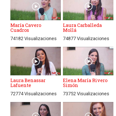
María Cavero
Laura Carballeda
Cuadros
Mollá
74182 Visualizaciones
74877 Visualizaciones
Laura Benassar
Elena María Rivero
Lafuente
Simón
72774 Visualizaciones
73752 Visualizaciones