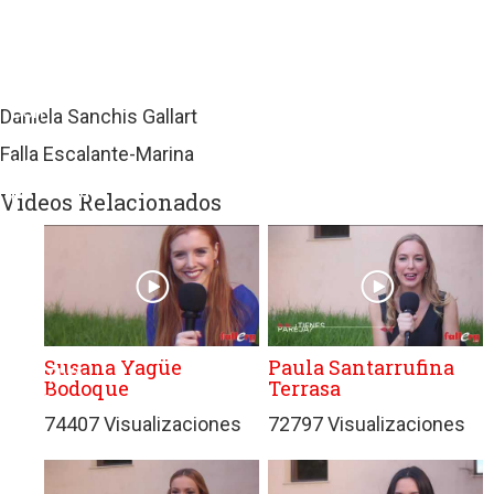
sitios
web
de
terceros
con
Daniela Sanchis Gallart
políticas
Falla Escalante-Marina
de
privacidad
Videos Relacionados
ajenas
a
GRUPO
EDITORIAL
DE
PRENSA
Susana Yagüe
Paula Santarrufina
FESTIVA
Bodoque
Terrasa
MPG
74407 Visualizaciones
72797 Visualizaciones
SL.