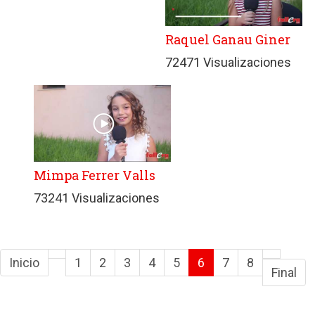
Raquel Ganau Giner
72471 Visualizaciones
Mimpa Ferrer Valls
73241 Visualizaciones
Inicio
1
2
3
4
5
6
7
8
Final