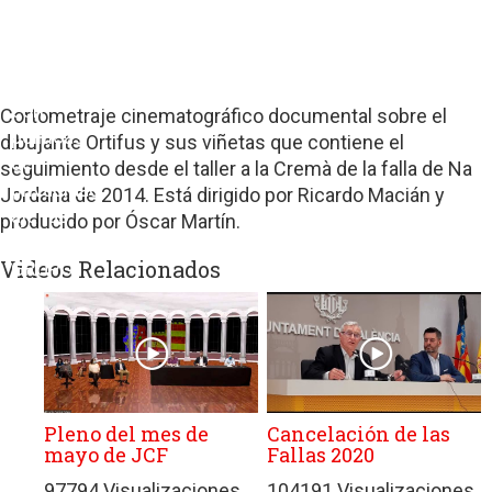
sitios
web
de
terceros
con
Cortometraje cinematográfico documental sobre el
políticas
dibujante Ortifus y sus viñetas que contiene el
de
seguimiento desde el taller a la Cremà de la falla de Na
privacidad
Jordana de 2014. Está dirigido por Ricardo Macián y
ajenas
producido por Óscar Martín.
a
Videos Relacionados
GRUPO
EDITORIAL
DE
PRENSA
FESTIVA
MPG
SL.
Pleno del mes de
Cancelación de las
mayo de JCF
Fallas 2020
97794 Visualizaciones
104191 Visualizaciones