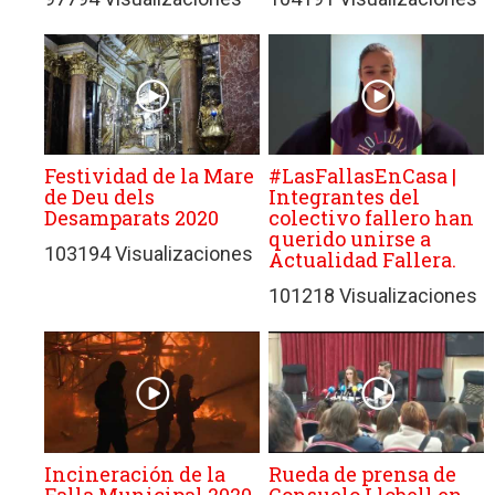
Festividad de la Mare
#LasFallasEnCasa |
de Deu dels
Integrantes del
Desamparats 2020
colectivo fallero han
querido unirse a
103194 Visualizaciones
Actualidad Fallera.
101218 Visualizaciones
Incineración de la
Rueda de prensa de