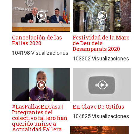
Cancelación de las
Festividad de la Mare
Fallas 2020
de Deu dels
Desamparats 2020
104198 Visualizaciones
103202 Visualizaciones
#LasFallasEnCasa |
En Clave De Ortifus
Integrantes del
104825 Visualizaciones
colectivo fallero han
querido unirse a
Actualidad Fallera.