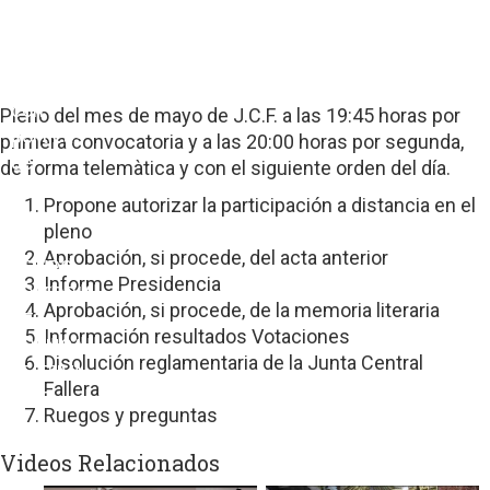
sitios
web
de
terceros
con
Pleno del mes de mayo de J.C.F. a las 19:45 horas por
políticas
primera convocatoria y a las 20:00 horas por segunda,
de
de forma telemàtica y con el siguiente orden del día.
privacidad
Propone autorizar la participación a distancia en el
ajenas
pleno
a
Aprobación, si procede, del acta anterior
GRUPO
Informe Presidencia
EDITORIAL
Aprobación, si procede, de la memoria literaria
DE
Información resultados Votaciones
PRENSA
Disolución reglamentaria de la Junta Central
FESTIVA
Fallera
MPG
Ruegos y preguntas
SL.
Videos Relacionados