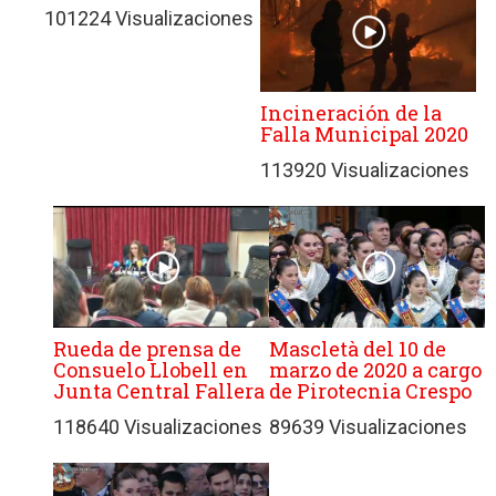
101224 Visualizaciones
Incineración de la
Falla Municipal 2020
113920 Visualizaciones
Rueda de prensa de
Mascletà del 10 de
Consuelo Llobell en
marzo de 2020 a cargo
Junta Central Fallera
de Pirotecnia Crespo
118640 Visualizaciones
89639 Visualizaciones